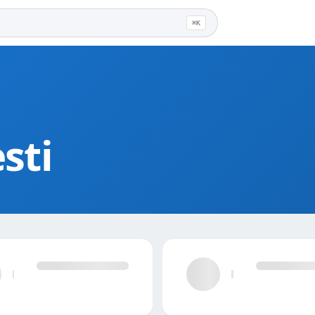
⌘K
sti