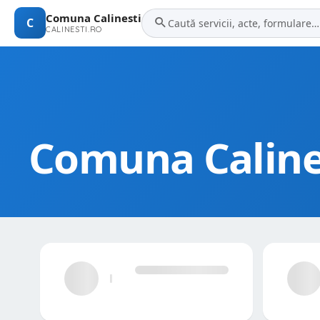
Comuna Calinesti
C
CALINESTI.RO
Comuna Caline