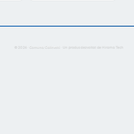
© 2026 ·
Comuna Calinesti
·
Un produs dezvoltat de Hirama Tech